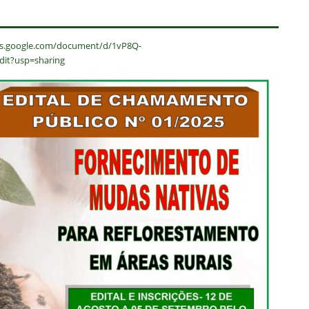
cs.google.com/document/d/1vP8Q-
it?usp=sharing