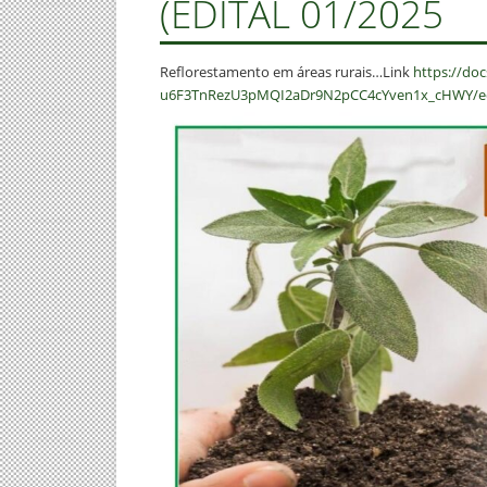
(EDITAL 01/2025
Reflorestamento em áreas rurais…Link
https://do
u6F3TnRezU3pMQI2aDr9N2pCC4cYven1x_cHWY/ed