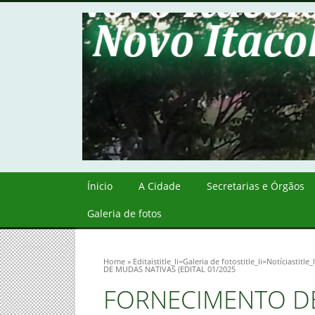
Ínicio
A Cidade
Secretarias e Órgãos
Galeria de fotos
Home
»
Editais
title_li=
Galeria de fotos
title_li=
Notícias
title_
DE MUDAS NATIVAS (EDITAL 01/2025
FORNECIMENTO D