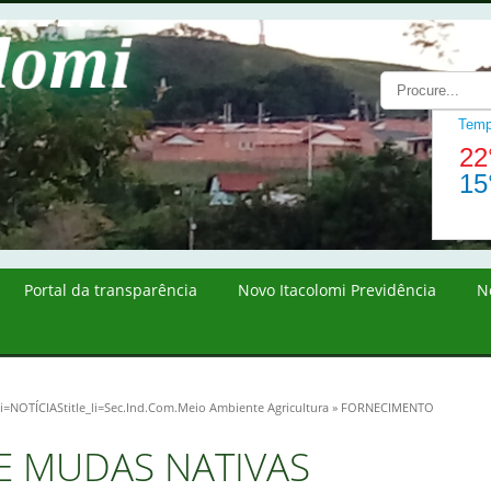
Portal da transparência
Novo Itacolomi Previdência
N
li=
NOTÍCIAS
title_li=
Sec.Ind.Com.Meio Ambiente Agricultura
» FORNECIMENTO
E MUDAS NATIVAS