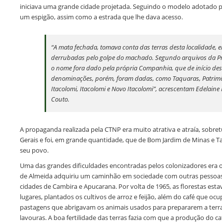
iniciava uma grande cidade projetada. Seguindo o modelo adotado p
um espigão, assim como a estrada que lhe dava acesso.
“A mata fechada, tomava conta das terras desta localidade,
derrubadas pelo golpe do machado. Segundo arquivos da Pre
o nome fora dado pela própria Companhia, que de início des
denominações, porém, foram dadas, como Taquaras, Patrimô
Itacolomi, Itacolomi e Novo Itacolomi”, acrescentam Edelaine
Couto.
A propaganda realizada pela CTNP era muito atrativa e atraía, sobret
Gerais e foi, em grande quantidade, que de Bom Jardim de Minas e 
seu povo.
Uma das grandes dificuldades encontradas pelos colonizadores era 
de Almeida adquiriu um caminhão em sociedade com outras pessoas, a
cidades de Cambira e Apucarana. Por volta de 1965, as florestas es
lugares, plantados os cultivos de arroz e feijão, além do café que ocu
pastagens que abrigavam os animais usados para prepararem a terra a
lavouras. A boa fertilidade das terras fazia com que a produção do c