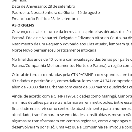
definida.
Data de Aniversário: 28 de setembro
Padroeira: Nossa Senhora da Glória – 15 de agosto
Emancipação Política: 28 de setembro
AS ORIGENS
O avanço da cafeicultura e da ferrovia, nas primeiras décadas do sé
Paraná. Edelaine Nabarreti Delgado e Edivando Vitor do Couto, na d
Nascimento de um Pequeno Povoado aos Dias Atuais”, lembram que a
Norte Novo permaneceu praticamente intocada.
No final dos anos de 40, com a comercialização das terras por par
Paraná/Companhia Melhoramentos Norte do Paraná), a região come
O total de terras colonizadas pela CTNP/CMNP, corresponde a um tota
63 cidades e patrimônios, comercializou lotes com 41.741 compradore
além de 70.000 datas urbanas com cerca de 500 metros quadrados c
Ainda, de acordo com a CTNP (1975), cidades como Maringá, Cianor
mínimos detalhes para se transformarem em metrópoles. Entre essa
finalidade era servir como centro de abastecimento para a numerosa
atualidade, transformaram-se em cidades constituídas e, mesmo não
algumas se transformaram em centros regionais, como Arapongas e 
desenvolveram por si só, uma vez que a Companhia se limitou a const