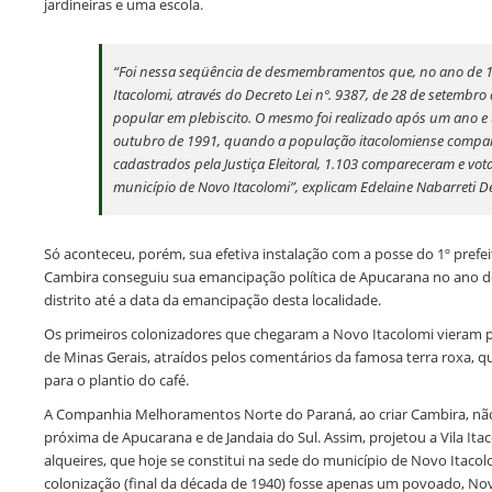
jardineiras e uma escola.
“Foi nessa seqüência de desmembramentos que, no ano de 19
Itacolomi, através do Decreto Lei nº. 9387, de 28 de setembr
popular em plebiscito. O mesmo foi realizado após um ano
outubro de 1991, quando a população itacolomiense compare
cadastrados pela Justiça Eleitoral, 1.103 compareceram e vot
município de Novo Itacolomi”, explicam Edelaine Nabarreti D
Só aconteceu, porém, sua efetiva instalação com a posse do 1º prefei
Cambira conseguiu sua emancipação política de Apucarana no ano 
distrito até a data da emancipação desta localidade.
Os primeiros colonizadores que chegaram a Novo Itacolomi vieram p
de Minas Gerais, atraídos pelos comentários da famosa terra roxa, 
para o plantio do café.
A Companhia Melhoramentos Norte do Paraná, ao criar Cambira, não
próxima de Apucarana e de Jandaia do Sul. Assim, projetou a Vila Ita
alqueires, que hoje se constitui na sede do município de Novo Itac
colonização (final da década de 1940) fosse apenas um povoado, N