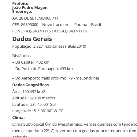
Prefeito:
João Pedro Magon
Endereço:
AV. 28 DE SETEMBRO, 711
CEP: 86895000 – Novo Itacolomi – Paraná – Brasil
FONE: (43)-3437-1116 FAX: (43)-3437-1116
Dados Gerais
População: 2.827 habitantes (IBGE/2010)
Distâncias
– Da Capital : 402 km
– Do Porto de Paranaguá: 493 km
– Do Aeroporto mais próximo: 79 km (Londrina)
Dados Geográficos
Área: 150,437 km2
Altitude : 620,00 metros
Latitude : 23° 45′ 00” Sul
Longitude : 51° 30′ 00” W-GR
Clima:
Clima Subtropical Úmido Mesotérmico, verões quentes com tendênc
média superior a 22° C), invernos com geadas pouco frequentes (temp