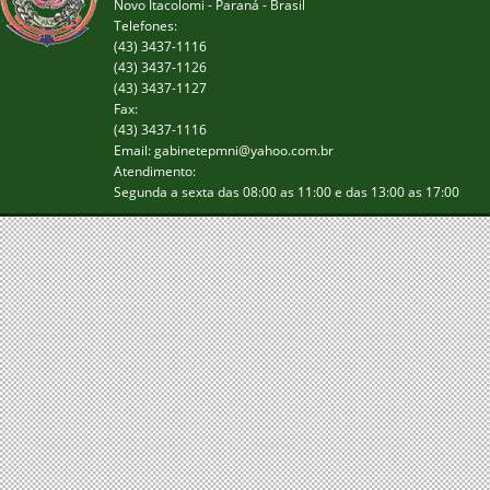
Novo Itacolomi - Paraná - Brasil
Telefones:
(43) 3437-1116
(43) 3437-1126
(43) 3437-1127
Fax:
(43) 3437-1116
Email: gabinetepmni@yahoo.com.br
Atendimento:
Segunda a sexta das 08:00 as 11:00 e das 13:00 as 17:00