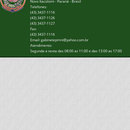
Novo Itacolomi - Paraná - Brasil
Telefones:
(43) 3437-1116
(43) 3437-1126
(43) 3437-1127
Fax:
(43) 3437-1116
Email: gabinetepmni@yahoo.com.br
Atendimento:
Segunda a sexta das 08:00 as 11:00 e das 13:00 as 17:00